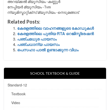
അറയ്ക്കൽ മ്യൂസിയം -കണ്ണൂർ
നേപ്പിയർ മ്യൂസിയം -Tvm
ന്യൂമിസ്മാറ്റിക്സ് മ്യൂസിയം -നെടുമങ്ങാട്
Related Posts:
കേരളത്തിലെ വാഹനങ്ങളുടെ കോഡുകൾ
കേരളത്തിലെ പുതിയ RTA റെജിസ്ട്രേഷൻ
പഞ്ചമധുര പായസം
പഞ്ചധാന്യ പായസം
പെസഹാ പാല്‍ ഉണ്ടാക്കുന്ന വിധം
SCHOOL TEXTBOOK & GUIDE
Standard-12
Textbook
Video