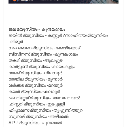
ജല മ്യൂസിയം – കുന്ദമംഗലം
ജയിൽ മ്യൂസിയം – കണ്ണൂർ ?സാഹിത്യ മ്യൂസിയം
-തിരൂർ
സഹകരണ മ്യൂസിയം -കോഴിക്കോട്
ബിസിനസ് മ്യൂസിയം -കുന്ദമംഗലം
തകഴി മ്യൂസിയം -ആലപ്പുഴ
കാർട്ടൂൺ മ്യൂസിയം -കായംകുളം
തേക്ക് മ്യൂസിയം -നിലമ്പൂർ
തേയില മ്യൂസിയം -മൂന്നാർ
ശർക്കര മ്യൂസിയം -മറയൂർ
കയർ മ്യൂസിയം -കലവൂർ
ഹെറിറ്റേജ് മ്യൂസിയം -അമ്പലവയൽ
ഹിസ്റ്ററി മ്യൂസിയം -ഇടപ്പള്ളി
ഹിപ്പാലസ് മ്യൂസിയം -തൃപ്പൂണിത്തുറ
സുനാമി മ്യൂസിയം -അഴീക്കൽ
A P J മ്യൂസിയം -പുനലാൽ